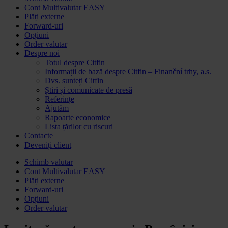
conținutul
Cont Multivalutar EASY
Plăți externe
Forward-uri
Opțiuni
Order valutar
Despre noi
Totul despre Citfin
Informații de bază despre Citfin – Finanční trhy, a.s.
Dvs. sunteți Citfin
Știri și comunicate de presă
Referințe
Ajutăm
Rapoarte economice
Lista țărilor cu riscuri
Contacte
Deveniți client
Accesați
Schimb valutar
conținutul
Cont Multivalutar EASY
Plăți externe
Forward-uri
Opțiuni
Order valutar