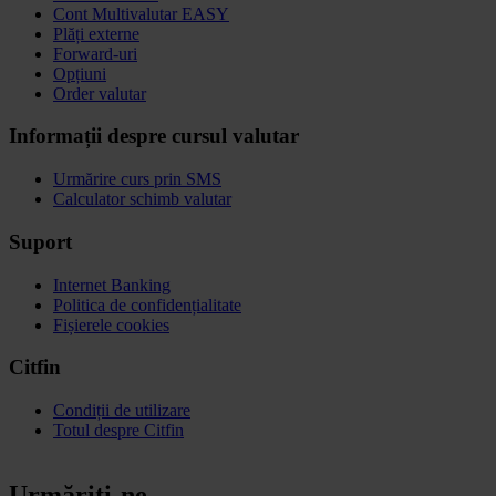
Cont Multivalutar EASY
Plăți externe
Forward-uri
Opțiuni
Order valutar
Informații despre cursul valutar
Urmărire curs prin SMS
Calculator schimb valutar
Suport
Internet Banking
Politica de confidențialitate
Fișierele cookies
Citfin
Condiții de utilizare
Totul despre Citfin
Urmăriți-ne