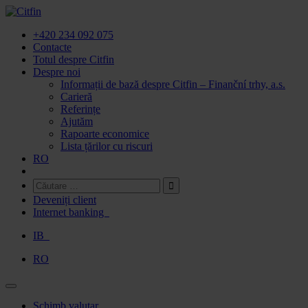
Accesați
conținutul
+420 234 092 075
Contacte
Totul despre Citfin
Despre noi
Informații de bază despre Citfin – Finanční trhy, a.s.
Carieră
Referințe
Ajutăm
Rapoarte economice
Lista țărilor cu riscuri
RO
Deveniți client
Internet banking
IB
RO
Accesați
Schimb valutar