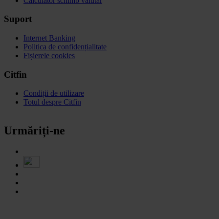
Calculator schimb valutar
Suport
Internet Banking
Politica de confidențialitate
Fișierele cookies
Citfin
Condiții de utilizare
Totul despre Citfin
Urmăriți-ne