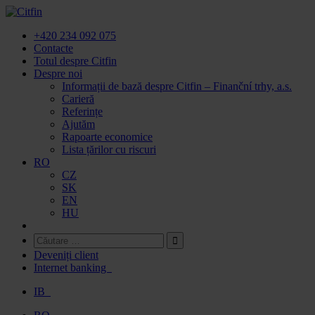
Accesați
conținutul
+420 234 092 075
Contacte
Totul despre Citfin
Despre noi
Informații de bază despre Citfin – Finanční trhy, a.s.
Carieră
Referințe
Ajutăm
Rapoarte economice
Lista țărilor cu riscuri
RO
CZ
SK
EN
HU
Deveniți client
Internet banking
IB