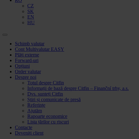
RO
CZ
SK
EN
HU
Accesați
Schimb valutar
conținutul
Cont Multivalutar EASY
Plăți externe
Forward-uri
Opțiuni
Order valutar
Despre noi
Totul despre Citfin
Informații de bază despre Citfin – Finanční trhy, a.s.
Dvs. sunteți Citfin
Știri și comunicate de presă
Referințe
Ajutăm
Rapoarte economice
Lista țărilor cu riscuri
Contacte
Deveniți client