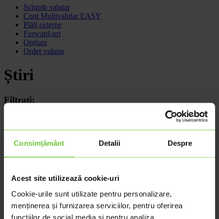
Accesați
Schimb valutar
conținutul
Cont Multivalutar EASY
Plăți externe
Forward-uri
Opțiuni
Order valutar
Știri
Filtrați:
Tot
Știri
Consimțământ
Detalii
Despre
Mai vechi
Acest site utilizează cookie-uri
26 iunie 2026
Cookie-urile sunt utilizate pentru personalizare,
Știri
menținerea și furnizarea serviciilor, pentru oferirea
funcțiilor de social media și pentru analiza