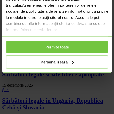
Sărbători legale și zile nelucrătoare în
traficului.
Asemenea, le oferim partenerilor de rețele
perioada următoare
sociale, de publicitate a de analize informationții cu privire
la module in care folosiți site-ul nostru. Aceștia le pot
13 mai 2026
combina cu alte informationții oferite de dvs. sau culese
Știri
în urma folosirii serviciilor lor.
Lovitură pentru economia României:
economia s-a contractat, iar prețurile
continuă să crească
Permite toate
21 aprilie 2026
Personalizează
Știri
Sărbători legale și zile libere apropiate
15 decembrie 2025
Știri
Sărbători legale în Ungaria, Republica
Cehă și Slovacia